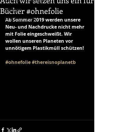
Auch wir setzen uns ein für
Messestand Leipzig
Bücher #ohnefolie
Loslegen
Ihre Community
Ab Sommer 2019 werden unsere 
Neu- und Nachdrucke nicht mehr 
mit Folie eingeschweißt. Wir 
wollen unseren Planeten vor 
unnötigem Plastikmüll schützen!
#ohnefolie
#thereisnoplanetb