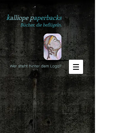
k
p
alliope
aperbacks
Bücher, die beflügeln.
Wer steht hinter dem Logo?