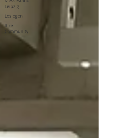
Messestand
Leipzig
Loslegen
Ihre
Community