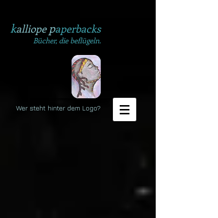
k
p
alliope
aperbacks
Bücher, die beflügeln.
Wer steht hinter dem Logo?