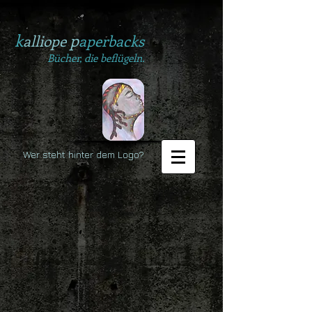
k
p
alliope
aperbacks
Bücher, die beflügeln.
Wer steht hinter dem Logo?