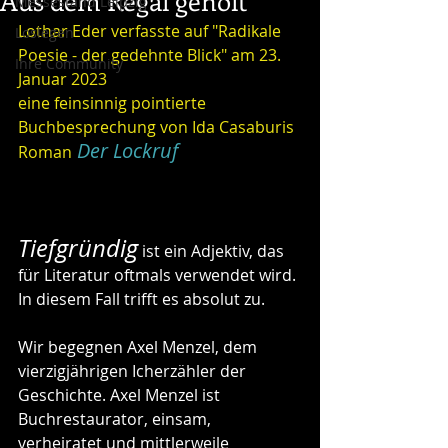
Aus dem Regal geholt
Messestand Leipzig
Lothar Eder verfasste auf "Radikale 
Loslegen
Poesie - der gedehnte Blick" am 23. 
Ihre Community
Januar 2023 
eine feinsinnig pointierte 
Buchbesprechung von Ida Casaburis 
Der Lockruf
Roman
Tiefgründig
 ist ein Adjektiv, das 
für Literatur oftmals verwendet wird. 
In diesem Fall trifft es absolut zu.
Wir begegnen Axel Menzel, dem 
vierzigjährigen Icherzähler der 
Geschichte. Axel Menzel ist 
Buchrestaurator, einsam, 
verheiratet und mittlerweile 