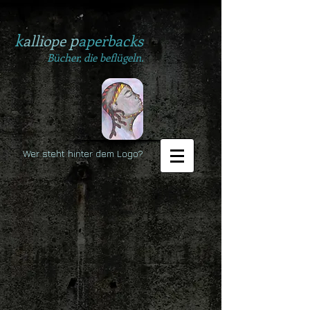
k
p
alliope
aperbacks
Bücher, die beflügeln.
Wer steht hinter dem Logo?