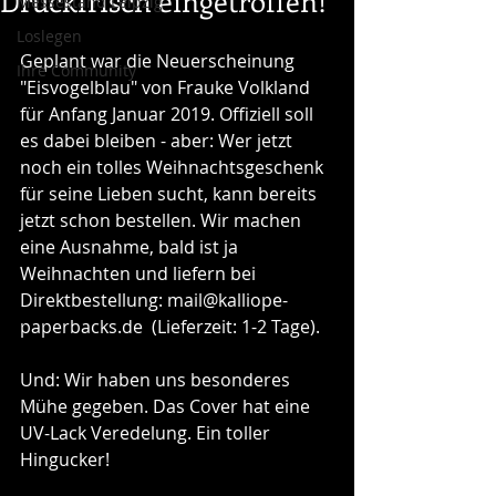
Druckfrisch eingetroffen!
Messestand Leipzig
Loslegen
Geplant war die Neuerscheinung 
Ihre Community
"Eisvogelblau" von Frauke Volkland 
für Anfang Januar 2019. Offiziell soll 
es dabei bleiben - aber: Wer jetzt 
noch ein tolles Weihnachtsgeschenk 
für seine Lieben sucht, kann bereits 
jetzt schon bestellen. Wir machen 
eine Ausnahme, bald ist ja 
Weihnachten und liefern bei 
Direktbestellung: mail@kalliope-
paperbacks.de  (Lieferzeit: 1-2 Tage). 
Und: Wir haben uns besonderes 
Mühe gegeben. Das Cover hat eine 
UV-Lack Veredelung. Ein toller 
Hingucker! 